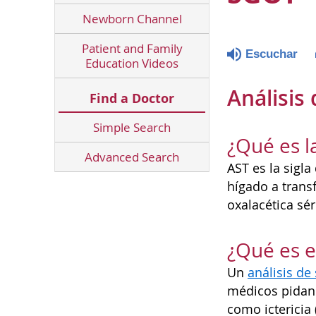
Newborn Channel
Patient and Family
Escuchar
Education Videos
Análisis
Find a Doctor
Simple Search
¿Qué es l
Advanced Search
AST es la sigl
hígado a trans
oxalacética sé
¿Qué es el
Un
análisis de
médicos pidan 
como ictericia 