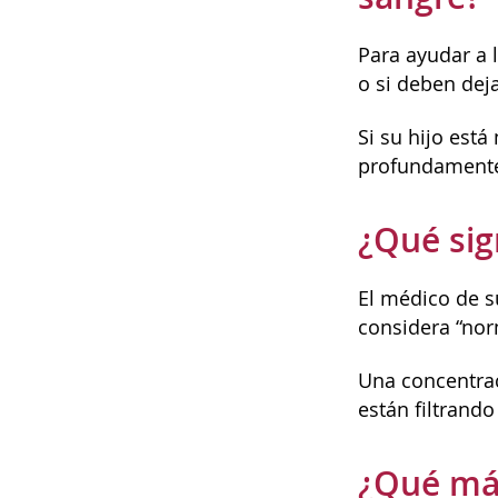
Para ayudar a 
o si deben dej
Si su hijo está
profundamente 
¿Qué sig
El médico de su
considera “nor
Una concentrac
están filtrando
¿Qué má