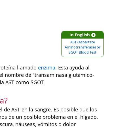
in English
AST (Aspartate
Aminotransferase) or
SGOT Blood Test
proteína llamado
enzima
. Esta ayuda al
r el nombre de "transaminasa glutámico-
e la AST como SGOT.
za?
l de AST en la sangre. Es posible que los
nos de un posible problema en el hígado,
 oscura, náuseas, vómitos o dolor