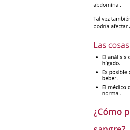
abdominal.
Tal vez tambié
podría afectar 
Las cosa
El análisis
hígado.
Es posible 
beber.
El médico d
normal.
¿Cómo pu
sangre?