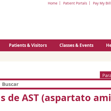
Home
Patient Portals
Pay My Bill
Patients & Visitors
Classes & Events
He
Par
is de AST (aspartato am