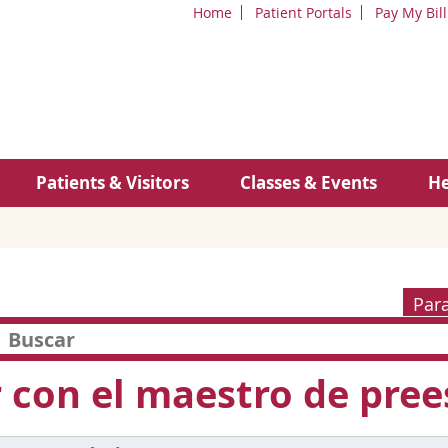
Home
Patient Portals
Pay My Bill
Patients & Visitors
Classes & Events
He
Par
 con el maestro de prees