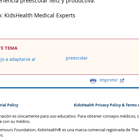
iencia preescolar feliz y productiva.
: KidsHealth Medical Experts
TE TEMA
preescolar
jo a adaptarse al
Imprimir
rial Policy
KidsHealth Privacy Policy & Terms 
rmación es únicamente para uso educativo. Para obtener consejos médicos, 
te con su médico.
emours Foundation. KidsHealth® es una marca comercial registrada de The
s.