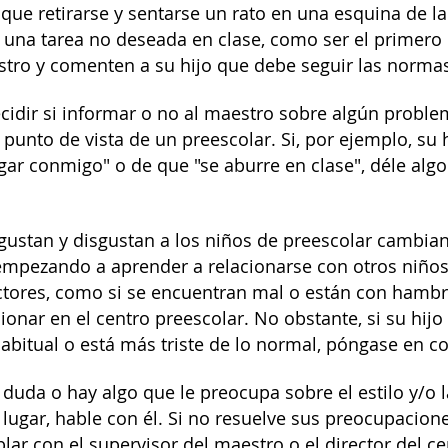
 que retirarse y sentarse un rato en una esquina de 
a una tarea no deseada en clase, como ser el primero
tro y comenten a su hijo que debe seguir las normas
ecidir si informar o no al maestro sobre algún probl
punto de vista de un preescolar. Si, por ejemplo, su 
ugar conmigo" o de que "se aburre en clase", déle alg
gustan y disgustan a los niños de preescolar cambia
empezando a aprender a relacionarse con otros niño
ctores, como si se encuentran mal o están con hambr
ionar en el centro preescolar. No obstante, si su hij
 habitual o está más triste de lo normal, póngase en c
 duda o hay algo que le preocupa sobre el estilo y/o l
 lugar, hable con él. Si no resuelve sus preocupacion
lar con el supervisor del maestro o el director del c