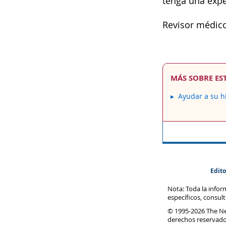
tenga una exper
Revisor médico
MÁS SOBRE ES
Ayudar a su hi
Edito
Nota: Toda la info
específicos, consul
© 1995-
2026 The N
derechos reservado