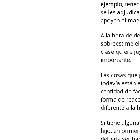
ejemplo, tener
se les adjudic
apoyen al maes
A la hora de d
sobreestime el 
clase quiere j
importante.
Las cosas que 
todavía están 
cantidad de fa
forma de reacc
diferente a la
Si tiene alguna
hijo, en primer
debería ser hab