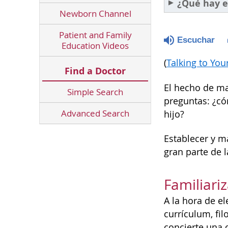
¿Qué hay e
Newborn Channel
Patient and Family
Escuchar
Education Videos
(
Talking to You
Find a Doctor
El hecho de ma
Simple Search
preguntas: ¿có
Advanced Search
hijo?
Establecer y m
gran parte de 
Familiari
A la hora de el
currículum, fil
concierte una 