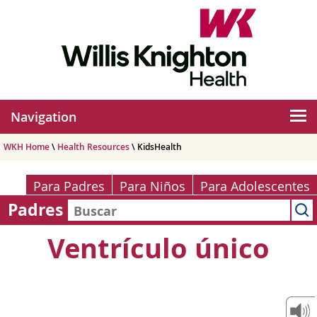
Navigation
WKH Home
\
Health Resources
\ KidsHealth
Para Padres
Para Niños
Para Adolescentes
Padres
Ventrículo único