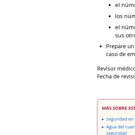
el núme
los núm
el núme
sus otr
Prepare u
caso de em
Revisor médic
Fecha de revis
MÁS SOBRE ES
Seguridad en 
Agua del cuar
seguridad