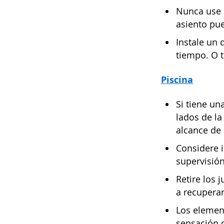
Nunca use u
asiento pue
Instale un 
tiempo. O t
Piscina
Si tiene un
lados de la
alcance de 
Considere i
supervisión
Retire los 
a recuperar
Los element
sensación d