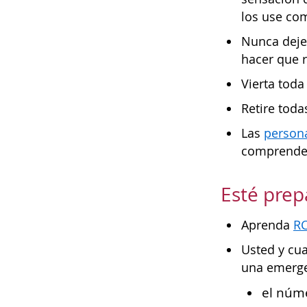
los use com
Nunca deje 
hacer que r
Vierta toda
Retire toda
Las
persona
comprender 
Esté pre
Aprenda
R
Usted y cua
una emerge
el núme