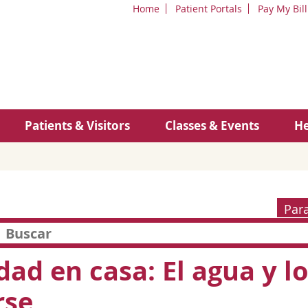
Home
Patient Portals
Pay My Bill
Patients & Visitors
Classes & Events
He
Par
dad en casa: El agua y lo
rse