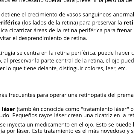
asos es necesario operar para prevenir la pérdida de l
 detiene el crecimiento de vasos sanguíneos anormales
riférica
ret
(los lados de la retina) para preservar la
ca cicatrizar áreas de la retina periférica para frena
vitar el desprendimiento de retina.
irugía se centra en la retina periférica, puede haber 
o, al preservar la parte central de la retina, el ojo p
er lo que tiene delante, distinguir colores, leer, etc.
s frecuentes para operar una retinopatía del premat
 láser
(también conocida como "tratamiento láser" o "
o. Pequeños rayos láser crean una cicatriz en la ret
se inyecta un medicamento en el ojo. Esto se puede h
gía por láser. Este tratamiento es el más novedoso y