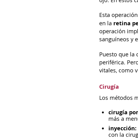
ojo. En estos c
Esta operación
retina pe
en la
operación impli
sanguíneos y e
Puesto que la c
periférica. Per
vitales, como v
Cirugía
Los métodos má
cirugía por
más a menud
inyección:
con la ciru