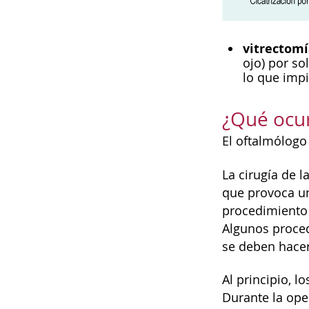
vitrectomí
ojo) por sol
lo que imp
¿Qué ocur
El oftalmólogo
La cirugía de 
que provoca un
procedimiento
Algunos proced
se deben hacer
Al principio, l
Durante la ope