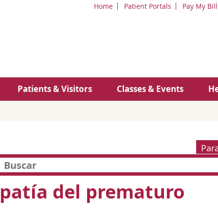
Home
Patient Portals
Pay My Bill
Patients & Visitors
Classes & Events
He
Par
patía del prematuro