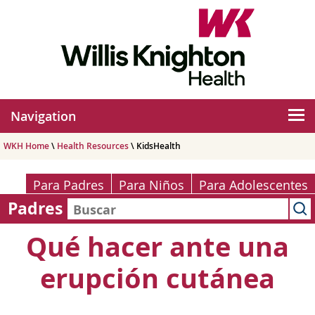
Navigation
WKH Home
\
Health Resources
\ KidsHealth
Para Padres
Para Niños
Para Adolescentes
Padres
Qué hacer ante una
erupción cutánea