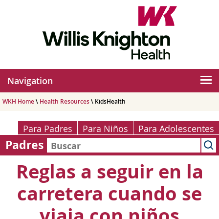
Navigation
WKH Home
\
Health Resources
\ KidsHealth
Para Padres
Para Niños
Para Adolescentes
Padres
Reglas a seguir en la
carretera cuando se
viaja con niños