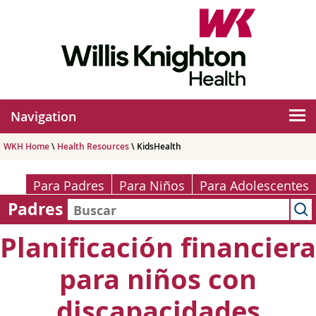
Navigation
WKH Home
\
Health Resources
\ KidsHealth
Para Padres
Para Niños
Para Adolescentes
Padres
Planificación financiera
para niños con
discapacidades