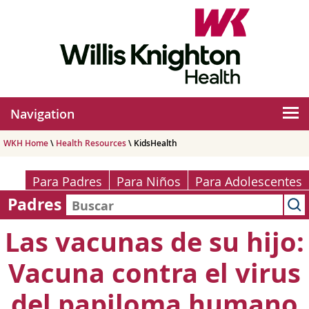
Navigation
WKH Home
\
Health Resources
\ KidsHealth
Para Padres
Para Niños
Para Adolescentes
Padres
Las vacunas de su hijo:
Vacuna contra el virus
del papiloma humano