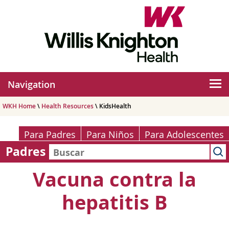
Navigation
WKH Home
\
Health Resources
\ KidsHealth
Para Padres
Para Niños
Para Adolescentes
Padres
Vacuna contra la
hepatitis B