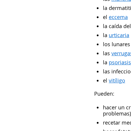
la dermatit
el
eccema
la caída de
la
urticaria
los lunare
las
verruga
la
psoriasis
las infecci
el
vitíligo
Pueden:
hacer un cr
problemas)
recetar me