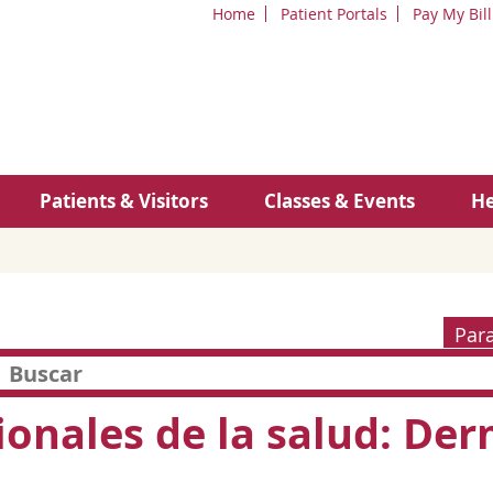
Home
Patient Portals
Pay My Bill
Patients & Visitors
Classes & Events
He
Par
ionales de la salud: De