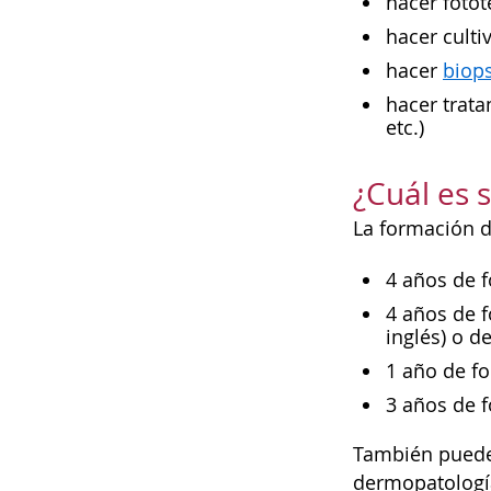
hacer fotot
hacer culti
hacer
biop
hacer trata
etc.)
¿Cuál es
La formación d
4 años de 
4 años de f
inglés) o d
1 año de f
3 años de 
También puede 
dermopatología