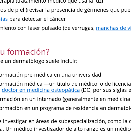
erapia (tratamiento médico que usa la luz)
vos de piel (revisar la presencia de gérmenes que pued
sias
para detectar el cáncer
miento con láser pulsado (de verrugas,
manchas de v
 su formación?
e un dermatólogo suele incluir:
formación pre-médica en una universidad
ormación médica —un título de médico, o de licencia
e
doctor en medicina osteopática
(DO, por sus siglas e
ormación en un internado (generalmente en medicina 
formación en un programa de residencia en dermato
investigar en áreas de subespecialización, como la d
. Un médico investigador de alto rango es un médic