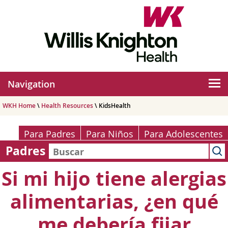
Navigation
WKH Home
\
Health Resources
\ KidsHealth
Para Padres
Para Niños
Para Adolescentes
Padres
Si mi hijo tiene alergias
alimentarias, ¿en qué
me debería fijar