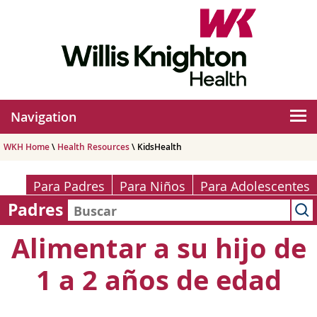
Navigation
WKH Home
\
Health Resources
\ KidsHealth
Para Padres
Para Niños
Para Adolescentes
Padres
Alimentar a su hijo de
1 a 2 años de edad