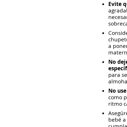
Evite 
agradab
necesar
sobreca
Conside
chupete
a poner
materna
No dej
especí
para s
almoh
No use
como p
ritmo c
Asegúre
bebé a 
cumplan