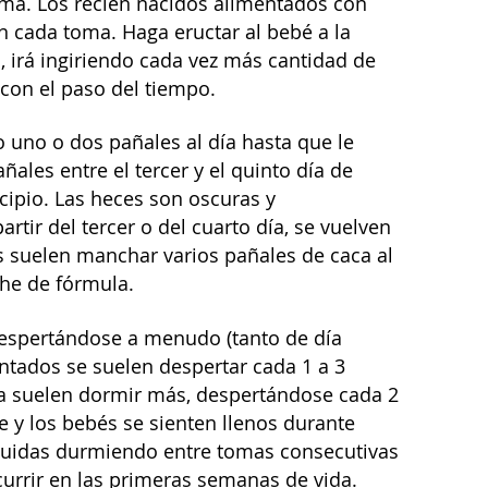
ma. Los recién nacidos alimentados con
en cada toma. Haga eructar al bebé a la
, irá ingiriendo cada vez más cantidad de
con el paso del tiempo.
no o dos pañales al día hasta que le
les entre el tercer y el quinto día de
cipio. Las heces son oscuras y
tir del tercer o del cuarto día, se vuelven
os suelen manchar varios pañales de caca al
che de fórmula.
 despertándose a menudo (tanto de día
ados se suelen despertar cada 1 a 3
la suelen dormir más, despertándose cada 2
e y los bebés se sienten llenos durante
guidas durmiendo entre tomas consecutivas
urrir en las primeras semanas de vida.