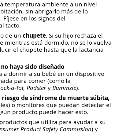
la temperatura ambiente a un nivel
itación, sin abrigarlo más de lo
Fíjese en los signos del
l tacto.
chupete
do de un
. Si su hijo rechaza el
ete mientras está dormido, no se lo vuelva
cir el chupete hasta que la lactancia
 no haya sido diseñado
 a dormir a su bebé en un dispositivo
ohada para comer (como la
ock-a-Tot, Podster
y
Bummzie
).
l riesgo de síndrome de muerte súbita,
les) o monitores que puedan detectar el
ingún producto puede hacer esto.
 productos que utiliza para ayudar a su
onsumer Product Safety Commission
) y