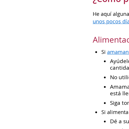
He aquí alguna
unos pocos dí
Alimenta
Si
amaman
Ayúdelo
cantida
No util
Amaman
está ll
Siga to
Si aliment
Dé a su