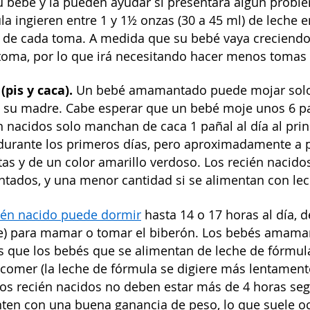
bebé y la pueden ayudar si presentara algún proble
la ingieren entre 1 y 1½ onzas (30 a 45 ml) de leche 
al de cada toma. A medida que su bebé vaya creciendo
toma, por lo que irá necesitando hacer menos tomas 
(pis y caca).
Un bebé amamantado puede mojar solo u
a su madre. Cabe esperar que un bebé moje unos 6 paña
én nacidos solo manchan de caca 1 pañal al día al prin
durante los primeros días, pero aproximadamente a par
tas y de un color amarillo verdoso. Los recién nacid
ntados, y una menor cantidad si se alimentan con le
ién nacido puede dormir
hasta 14 o 17 horas al día,
) para mamar o tomar el biberón. Los bebés amamant
s que los bebés que se alimentan de leche de fórmu
 comer (la leche de fórmula se digiere más lentament
os recién nacidos no deben estar más de 4 horas se
ten con una buena ganancia de peso, lo que suele oc