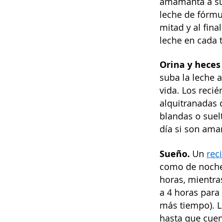
amamanta a su 
leche de fórmu
mitad y al fin
leche en cada 
Orina y heces 
suba la leche 
vida. Los reci
alquitranadas 
blandas o suel
día si son ama
Sueño.
Un
rec
como de noche
horas, mientra
a 4 horas para
más tiempo). L
hasta que cuen