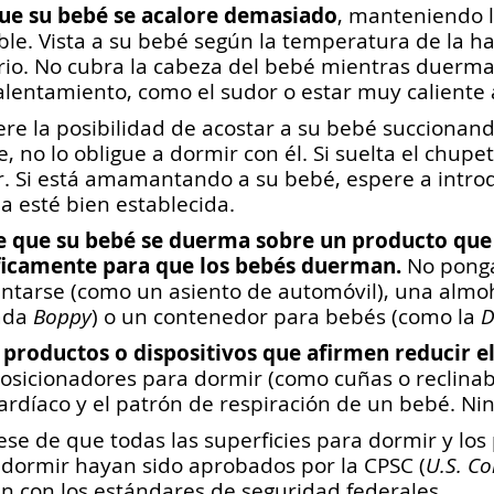
que su bebé se acalore demasiado
, manteniendo 
le. Vista a su bebé según la temperatura de la hab
io. No cubra la cabeza del bebé mientras duerma. 
lentamiento, como el sudor o estar muy caliente a
re la posibilidad de acostar a su bebé succionan
, no lo obligue a dormir con él. Si suelta el chup
. Si está amamantando a su bebé, espere a introdu
 esté bien establecida.
e que su bebé se duerma sobre un producto que
ficamente para que los bebés duerman.
No ponga
entarse (como un asiento de automóvil), una alm
ada
Boppy
) o un contenedor para bebés (como la
D
 productos o dispositivos que afirmen reducir e
osicionadores para dormir (como cuñas o reclinab
ardíaco y el patrón de respiración de un bebé. N
se de que todas las superficies para dormir y los
dormir hayan sido aprobados por la CPSC (
U.S. C
 con los estándares de seguridad federales.