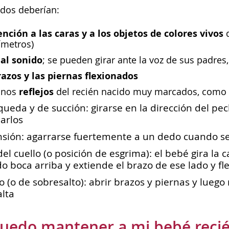
idos deberían:
ención a las caras y a los objetos de colores vivos
ímetros)
al sonido
; se pueden girar ante la voz de sus padres
razos y las piernas flexionados
reflejos
unos
del recién nacido muy marcados, como l
ueda y de succión: girarse en la dirección del pec
arlos
nsión: agarrarse fuertemente a un dedo cuando se
del cuello (o posición de esgrima): el bebé gira la
o boca arriba y extiende el brazo de ese lado y fl
 (o de sobresalto): abrir brazos y piernas y luego
lta
uedo mantener a mi bebé recié