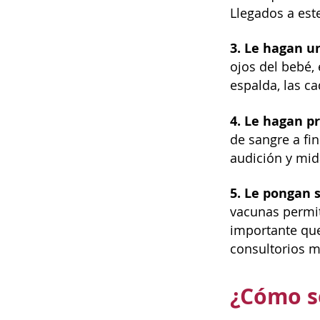
Llegados a est
3. Le hagan 
ojos del bebé, 
espalda, las ca
4. Le hagan p
de sangre a fi
audición y mida
5. Le pongan 
vacunas permit
importante que
consultorios mé
¿Cómo se