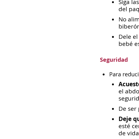
Siga la
del paq
No alim
biberó
Dele el
bebé es
Seguridad
Para reduci
Acuest
el abd
segurid
De ser 
Deje q
esté ce
de vida