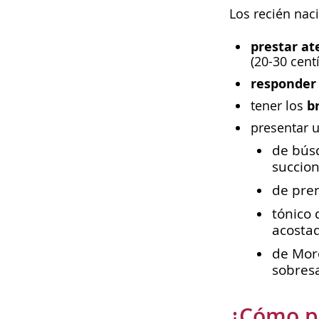
Los recién nac
prestar at
(20-30 cent
responder 
b
tener los
presentar 
de búsq
succion
de pre
tónico 
acostad
de Moro
sobresa
¿Cómo p