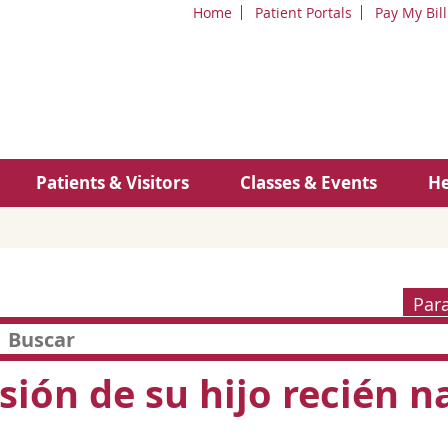
Home
Patient Portals
Pay My Bill
Patients & Visitors
Classes & Events
He
Par
isión de su hijo recién n