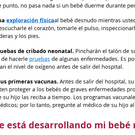
e punto, no pasa nada si un bebé duerme durante pe
una
exploración física
al bebé desnudo mientras usted 
escucharle el corazón, tomarle el pulso, inspeccionarl
deras y los pies.
ruebas de cribado neonatal.
Pincharán el talón de 
n de hacerle
pruebas
de algunas enfermedades. Es po
n el nivel de oxígeno antes de salir del hospital.
sus primeras vacunas.
Antes de salir del hospital, s
en proteger a los bebés de graves enfermedades propi
 su hijo las reciba a tiempo. Los programas vacunales
dicos; por lo tanto, pregunte al médico de su hijo al
 está desarrollando mi bebé 