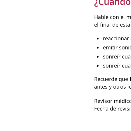
¿Cuándo 
Hable con el m
el final de est
reaccionar 
emitir soni
sonreír cu
sonreír cua
Recuerde que
antes y otros 
Revisor médico
Fecha de revis