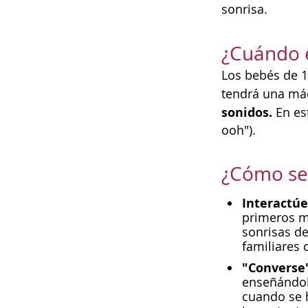
sonrisa.
¿Cuándo e
Los bebés de 1
tendrá una máq
sonidos.
En es
ooh").
¿Cómo se 
Interactú
primeros m
sonrisas d
familiares 
"Converse
enseñándole
cuando se 