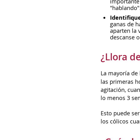
importante
"hablando"
Identifiqu
ganas de ha
aparten la 
descanse o
¿Llora d
La mayoría de l
las primeras h
agitación, cua
lo menos 3 se
Esto puede ser
los cólicos cu