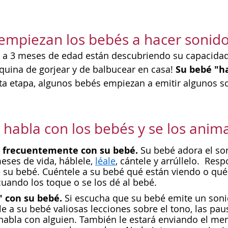
mpiezan los bebés a hacer sonido
 a 3 meses de edad están descubriendo su capacidad 
Su bebé "h
uina de gorjear y de balbucear en casa!
ta etapa, algunos bebés empiezan a emitir algunos s
habla con los bebés y se los anima
e frecuentemente con su bebé.
Su bebé adora el son
eses de vida, háblele,
léale
, cántele y arrúllelo. Res
e su bebé. Cuéntele a su bebé qué están viendo o qu
cuando los toque o se los dé al bebé.
" con su bebé.
Si escucha que su bebé emite un sonid
 a su bebé valiosas lecciones sobre el tono, las pausa
habla con alguien. También le estará enviando el men