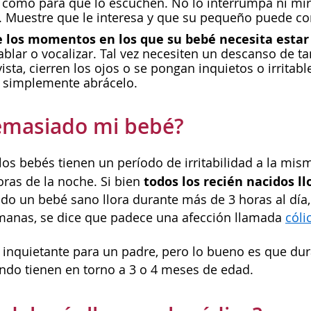
 como para que lo escuchen. No lo interrumpa ni mire
. Muestre que le interesa y que su pequeño puede con
e los momentos en los que su bebé necesita estar 
blar o vocalizar. Tal vez necesiten un descanso de ta
vista, cierren los ojos o se pongan inquietos o irritab
 simplemente abrácelo.
emasiado mi bebé?
os bebés tienen un período de irritabilidad a la mism
todos los recién nacidos l
oras de la noche. Si bien
ndo un bebé sano llora durante más de 3 horas al día
manas, se dice que padece una afección llamada
cóli
 inquietante para un padre, pero lo bueno es que du
ando tienen en torno a 3 o 4 meses de edad.