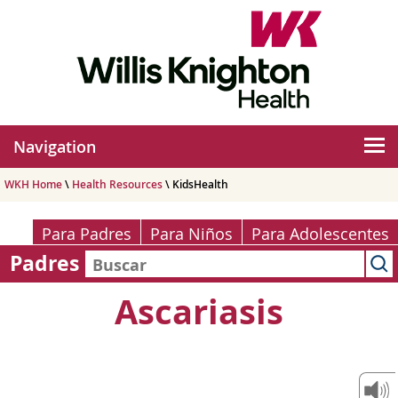
Navigation
WKH Home
\
Health Resources
\ KidsHealth
Para Padres
Para Niños
Para Adolescentes
Padres
Ascariasis