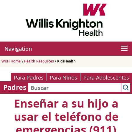
Navigation
WKH Home
\
Health Resources
\ KidsHealth
Para Padres
Para Niños
Para Adolescentes
Padres
Enseñar a su hijo a
usar el teléfono de
emergencias (911)