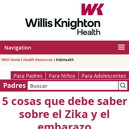
Navigation
WKH Home
\
Health Resources
\ KidsHealth
Para Padres
Para Niños
Para Adolescentes
Padres
5 cosas que debe saber
sobre el Zika y el
embarazo