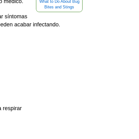
do médico.
What to Do About Bug
Bites and Stings
ar síntomas
pueden acabar infectando.
a respirar