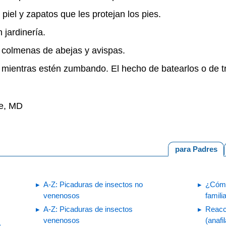
 piel y zapatos que les protejan los pies.
 jardinería.
 colmenas de abejas y avispas.
s mientras estén zumbando. El hecho de batearlos o de tr
ne, MD
para Padres
A-Z: Picaduras de insectos no
¿Cómo
venenosos
famili
A-Z: Picaduras de insectos
Reacc
venenosos
(anafi
o