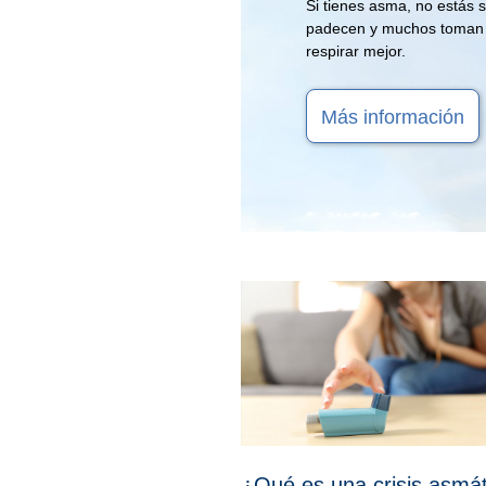
Si tienes asma, no estás 
padecen y muchos toman
respirar mejor.
Más información
¿Qué es una crisis asmá