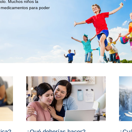
solo. Muchos niños la
 medicamentos para poder
tica?
¿Qué deberías hacer?
¿Cuá