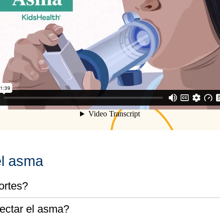
el asma
ortes?
fectar el asma?