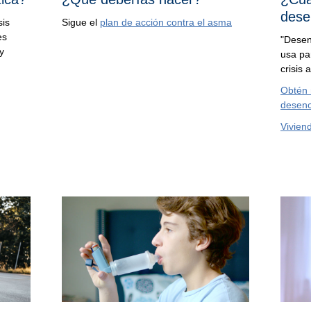
dese
sis
Sigue el
plan de acción contra el asma
es
"Desen
 y
usa pa
crisis
Obtén 
desen
Vivien