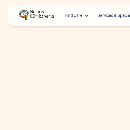
Find Care
Services & Specia
Acupuncture
Patients & Families
Allergy &
Pediatricians
Immunology
Urgent Care Options for Kids
Anesthesiology
Services & Specialists
Autism Center
Find a Provider
Behavioral and
Mental Health
Request an Appointment
Cancer
Clinical Trials & Research
Clinical Resear
COVID-19 Testing & Vaccines
Critical Care
Dentistry
Dermatology