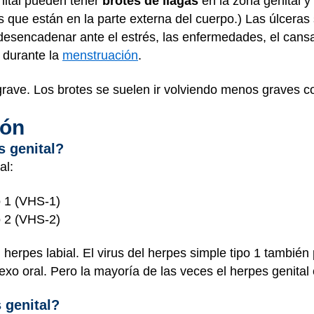
nital pueden tener
brotes de llagas
en la zona genital y 
 que están en la parte externa del cuerpo.) Las úlceras
sencadenar ante el estrés, las enfermedades, el cansan
r durante la
menstruación
.
grave. Los brotes se suelen ir volviendo menos graves c
ión
s genital?
al:
o 1 (VHS-1)
o 2 (VHS-2)
 herpes labial. El virus del herpes simple tipo 1 tambié
exo oral. Pero la mayoría de las veces el herpes genita
 genital?