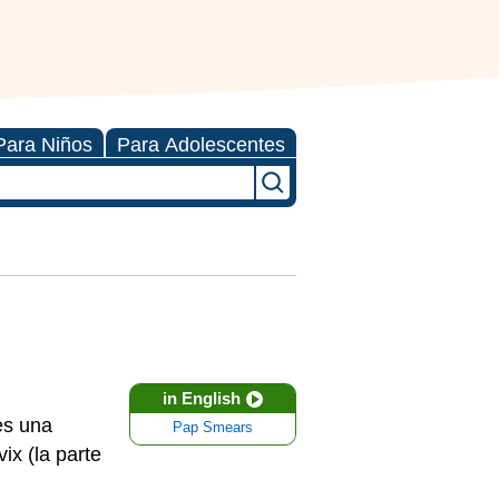
Para Niños
Para Adolescentes
in English
es una
Pap Smears
ix (la parte