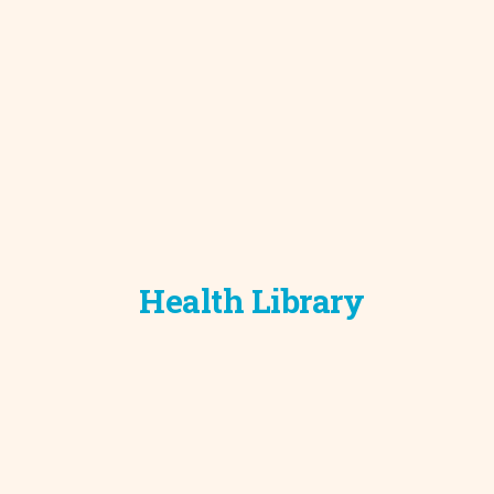
Development C
Diagnostic Test
Diabetes
Ear, Nose & Thr
and Audiology
Emergency Med
Health Library