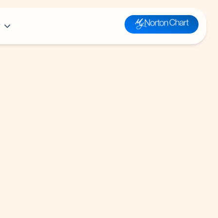
y
n
t Louisville Hospital
Plastic &
Health Library
Reconstructive
or Health Equity, a Part of Norton
Surgery
Kid’s Health
e
Prevention &
Teen’s Health
 Medical Directors
Wellness
Parent’s Health
clusion and Belonging
Pulmonology
mary Care
Radiology
clusion Resources
mages
Respiratory Therapy
Rheumatology
Sleep Medicine
Spine Care
Surgery
Toxicology