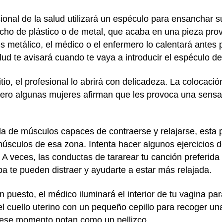
sional de la salud utilizará un espéculo para ensanchar
cho de plástico o de metal, que acaba en una pieza provi
 es metálico, el médico o el enfermero lo calentará antes 
lud te avisará cuando te vaya a introducir el espéculo de
tio, el profesional lo abrirá con delicadeza. La colocació
Pero algunas mujeres afirman que les provoca una sensa
da de músculos capaces de contraerse y relajarse, esta
músculos de esa zona. Intenta hacer algunos ejercicios d
. A veces, las conductas de tararear tu canción preferid
a te pueden distraer y ayudarte a estar más relajada.
 puesto, el médico iluminará el interior de tu vagina para
l cuello uterino con un pequeño cepillo para recoger un
 ese momento notan como un pellizco.