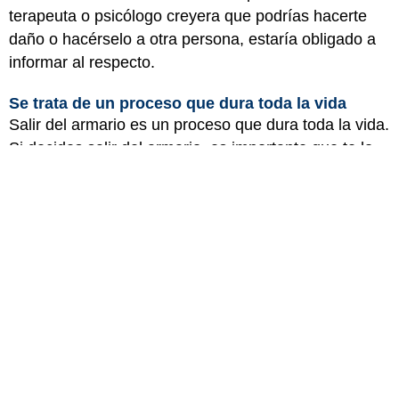
terapeuta o psicólogo creyera que podrías hacerte
daño o hacérselo a otra persona, estaría obligado a
informar al respecto.
Se trata de un proceso que dura toda la vida
Salir del armario es un proceso que dura toda la vida.
Si decides salir del armario, es importante que te lo
recuerdes y que no te dejes desanimar por el
esfuerzo que implica. Irás haciendo nuevos amigos,
aumentará tu familia, tendrás nuevas parejas y
formarás nuevos grupos a lo largo de tu vida. Si
optas por salir del armario, lo tendrás que hacer una
cantidad innumerable de veces.
Te irá resultando más fácil cuando te sientas más
seguro de ti mismo y cuando tu entorno social sea
abierto y compresivo, pero habrá algunas situaciones