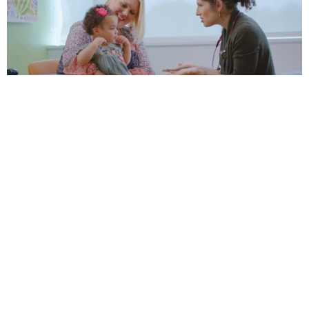
Revisor médico: Elana Pearl Ben-Joseph, MD
Fecha de revisión: julio de 2024
para Padres
para Niños
para Adolescentes
MÁS SOBRE ESTE TEMA
¿Cómo puedo tranquilizar a mi bebé mientras le
ponen inyecciones?
Cómo ayudan las vacunas: Preguntas frecuentes
Calendario de vacunación: Plan de vacunación por