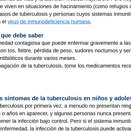
 viven en situaciones de hacinamiento (como refugios o
os de tuberculosis y personas cuyos sistemas inmunitar
n el
virus de inmunodeficiencia humana
.
 que debe saber
rmedad contagiosa que puede enfermar gravemente a las
 tos, fiebre, pérdida de peso, sudores nocturnos y se
antibióticos durante varios meses.
pagación de la tuberculosis, tome los medicamentos re
s síntomas de la tuberculosis en niños y adol
erculosis por primera vez, a menudo no presentan ningú
o años en aparecer, y algunas personas nunca present
ner la infección bajo control. Pero si el sistema inmunita
nfermedad, la infección de la tuberculosis puede activ