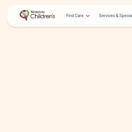
Find Care
Services & Specia
Acupuncture
Patients & Families
Allergy &
Pediatricians
Immunology
Urgent Care Options for Kids
Anesthesiology
Services & Specialists
Autism Center
Find a Provider
Behavioral and
Mental Health
Request an Appointment
Cancer
Clinical Trials & Research
Clinical Resear
COVID-19 Testing & Vaccines
Critical Care
Dentistry
Dermatology