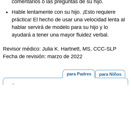
comentarios o las preguntas de su hijo.
Hable lentamente con su hijo. ¡Esto requiere
práctica! El hecho de usar una velocidad lenta al
hablar servirá de modelo para su hijo y lo
ayudará a tener una mayor fluidez verbal.
Revisor médico: Julia K. Hartnett, MS, CCC-SLP
Fecha de revisión: marzo de 2022
para Padres
para Niños
MÁS SOBRE ESTE TEMA
Logopedia para niños con el paladar hendido
Desarrollo del lenguaje en su hijo pequeño de 2 a 3
años
Desarrollo del lenguaje en su hijo pequeño de 4 a 5
años