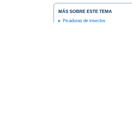
MÁS SOBRE ESTE TEMA
Picaduras de insectos
Primeros auxilios: Picaduras y
mordeduras de insectos
Editorial Policy
Nota: Toda la información es únicamente pa
consulte con su médico.
© 1995-
2026 The Nemours Foundation. Kids
derechos reservados.
Imágenes obtenidas de The Nemours Founda