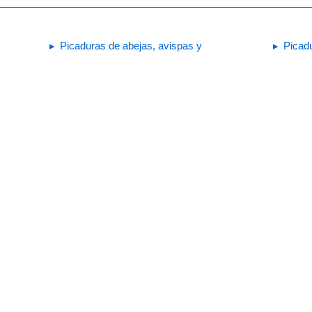
Picaduras de abejas, avispas y
Picad
hormigas
¿Qué hacer ante una picadura de
araña?
Imprimir
KidsHealth Privacy Policy & Terms of Use
ra uso educativo. Para obtener consejos médicos, diagnósticos y tratamiento
Health® es una marca comercial registrada de The Nemours Foundation. Tod
tion y Getty Images.