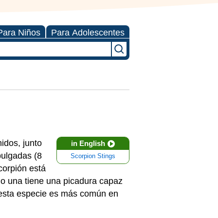
Para Niños
Para Adolescentes
idos, junto
in English
pulgadas (8
Scorpion Stings
corpión está
lo una tiene una picadura capaz
, esta especie es más común en