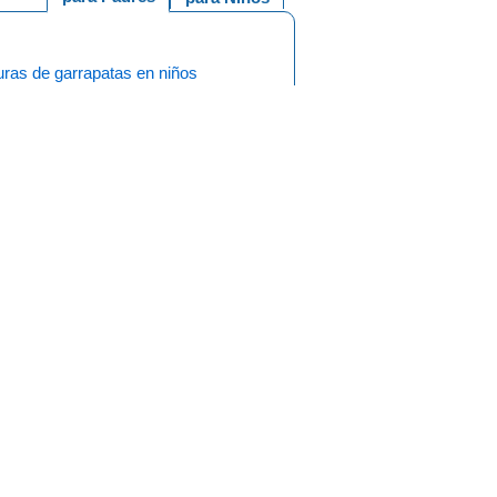
uras de garrapatas en niños
Copyright
s específicos,
os los