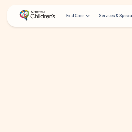
Find Care
Services & Specia
Acupuncture
Patients & Families
Allergy &
Pediatricians
Immunology
Urgent Care Options for Kids
Anesthesiology
Services & Specialists
Autism Center
Find a Provider
Behavioral and
Mental Health
Request an Appointment
Cancer
Clinical Trials & Research
Clinical Resear
COVID-19 Testing & Vaccines
Critical Care
Dentistry
Dermatology