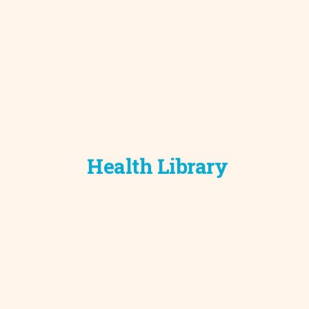
Development C
Diagnostic Test
Diabetes
Ear, Nose & Thr
and Audiology
Emergency Med
Health Library