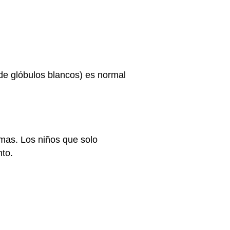
de glóbulos blancos) es normal
omas. Los niños que solo
nto.