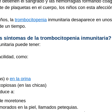
e detienen el sangrado y las hemorragias formando coá
te de plaquetas en el cuerpo, los niños con esta afecció
eños, la
trombocitopenia
inmunitaria desaparece en unos
de un tiempo.
os síntomas de la trombocitopenia inmunitaria?
nitaria puede tener:
cilidad, como:
as) o
en la orina
copiosas (en las chicas)
nduce a:
 de moretones
morados en la piel, llamados petequias.