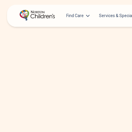
Find Care
Services & Specia
Acupuncture
Patients & Families
Allergy &
Pediatricians
Immunology
Urgent Care Options for Kids
Anesthesiology
Services & Specialists
Autism Center
Find a Provider
Behavioral and
Mental Health
Request an Appointment
Cancer
Clinical Trials & Research
Clinical Resear
COVID-19 Testing & Vaccines
Critical Care
Dentistry
Dermatology