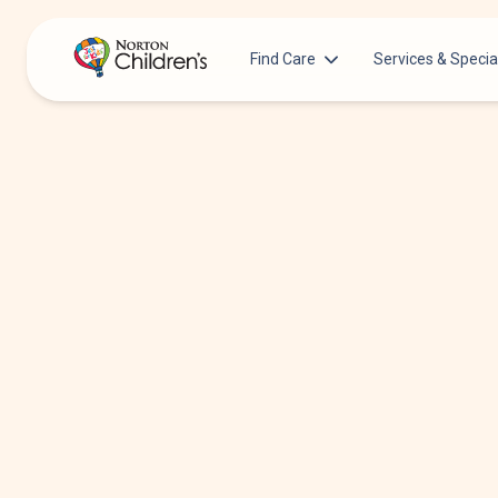
Find Care
Services & Specia
Acupuncture
Patients & Families
Allergy &
Pediatricians
Immunology
Urgent Care Options for Kids
Anesthesiology
Services & Specialists
Autism Center
Find a Provider
Behavioral and
Mental Health
Request an Appointment
Cancer
Clinical Trials & Research
Clinical Resear
COVID-19 Testing & Vaccines
Critical Care
Dentistry
Dermatology