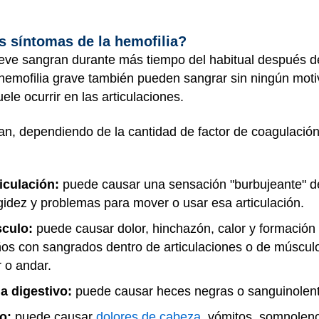
os síntomas de la hemofilia?
leve sangran durante más tiempo del habitual después d
emofilia grave también pueden sangrar sin ningún motiv
le ocurrir en las articulaciones.
ían, dependiendo de la cantidad de factor de coagulaci
iculación:
puede causar una sensación "burbujeante" den
igidez y problemas para mover o usar esa articulación.
sculo:
puede causar dolor, hinchazón, calor y formación
os con sangrados dentro de articulaciones o de músculo
r o andar.
a digestivo:
puede causar heces negras o sanguinolent
ro:
puede causar
dolores de cabeza
, vómitos, somnolen