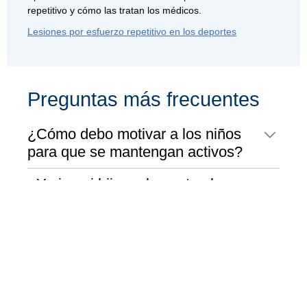
repetitivo y cómo las tratan los médicos.
Lesiones por esfuerzo repetitivo en los deportes
Preguntas más frecuentes
¿Cómo debo motivar a los niños
para que se mantengan activos?
¿Y si a mi hijo no le gustan los
deportes?
¿Qué pasa si su hijo quiere dejar
de practicar el deporte?
¿Cómo pueden ayudar los padres
a prevenir las conmociones