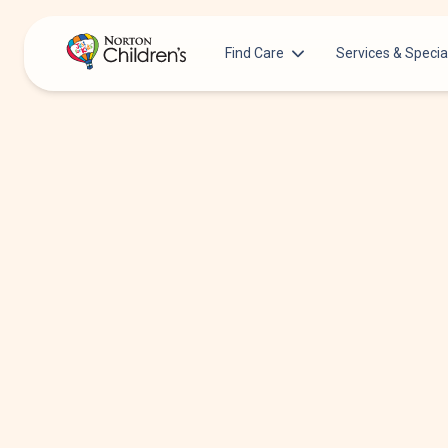
Find Care
Services & Specia
Acupuncture
Patients & Families
Allergy &
Pediatricians
Immunology
Urgent Care Options for Kids
Anesthesiology
Services & Specialists
Autism Center
Find a Provider
Behavioral and
Mental Health
Request an Appointment
Cancer
Clinical Trials & Research
Clinical Resear
COVID-19 Testing & Vaccines
Critical Care
Dentistry
Dermatology