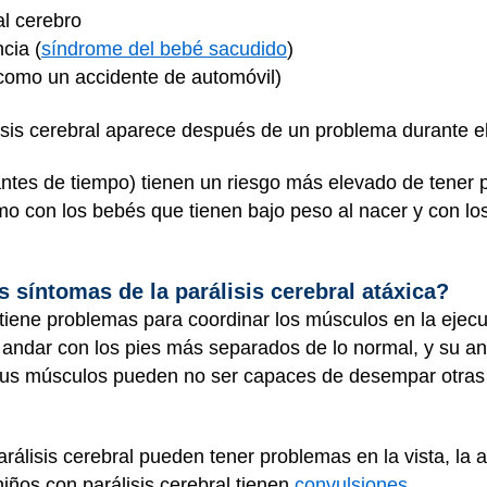
al cerebro
cia (
síndrome del bebé sacudido
)
(como un accidente de automóvil)
isis cerebral aparece después de un problema durante el
ntes de tiempo) tienen un riesgo más elevado de tener p
mo con los bebés que tienen bajo peso al nacer y con los
s síntomas de la parálisis cerebral atáxica?
 tiene problemas para coordinar los músculos en la ejecu
n andar con los pies más separados de lo normal, y su a
us músculos pueden no ser capaces de desempar otras 
arálisis cerebral pueden tener problemas en la vista, la a
iños con parálisis cerebral tienen
convulsiones
.