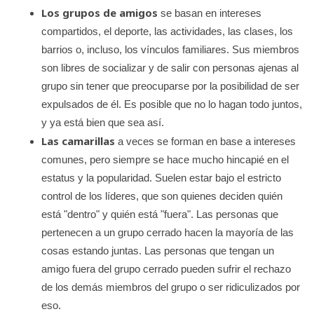
e
Los grupos de amigos
se basan en intereses
K
compartidos, el deporte, las actividades, las clases, los
i
barrios o, incluso, los vínculos familiares. Sus miembros
son libres de socializar y de salir con personas ajenas al
d
grupo sin tener que preocuparse por la posibilidad de ser
s
expulsados de él. Es posible que no lo hagan todo juntos,
H
y ya está bien que sea así.
e
Las camarillas
a veces se forman en base a intereses
a
comunes, pero siempre se hace mucho hincapié en el
l
estatus y la popularidad. Suelen estar bajo el estricto
t
control de los líderes, que son quienes deciden quién
h
está "dentro" y quién está "fuera". Las personas que
pertenecen a un grupo cerrado hacen la mayoría de las
cosas estando juntas. Las personas que tengan un
amigo fuera del grupo cerrado pueden sufrir el rechazo
de los demás miembros del grupo o ser ridiculizados por
eso.