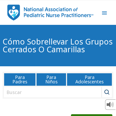
Cómo Sobrellevar Los Grupos
Cerrados O Camarillas
Para
Para
Para
Padres
Niños
Adolescentes
B
u
s
c