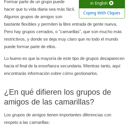
a
Formar parte de un grupo puede
in English
hacer que tu vida diaria sea más fácil.
r
Coping With Cliques
Algunos grupos de amigos son
e
bastante flexibles y permiten la libre entrada de gente nueva.
n
Pero hay grupos cerrados, o "camarillas", que son mucho más
l
restrictivos, y donde se deja muy claro que no todo el mundo
a
puede formar parte de ellos.
b
i
Lo bueno es que la mayoría de este tipo de grupos desaparecen
b
hacia el final de la enseñanza secundaria. Mientras tanto, aquí
l
encontrarás información sobre cómo gestionarlos.
i
o
¿En qué difieren los grupos de
t
amigos de las camarillas?
e
c
Los grupos de amigos tienen importantes diferencias con
a
respeto a las camarillas:
d