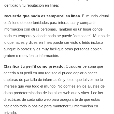
e
identidad y tu reputación en línea:
K
Recuerda que nada es temporal en línea.
El mundo virtual
i
está lleno de oportunidades para interactuar y compartir
d
información con otras personas. También es un lugar donde
s
nada es temporal y donde nada se puede "deshacer". Mucho de
H
lo que haces y dices en línea puede ser visto o leído incluso
e
aunque lo borres; y es muy fácil que otras personas copien,
a
graben o reenvíen tu información.
l
Clasifica tu perfil como privado.
t
Cualquier persona que
h
acceda a tu perfil en una red social puede copiar o hacer
capturas de pantalla de información y fotos que tal vez no te
interese que vea todo el mundo. No confíes en los ajustes de
datos predeterminados de los sitios web que visites. Lee las
directrices de cada sitio web para asegurarte de que estás
haciendo todo lo posible para mantener tu información en
privado.