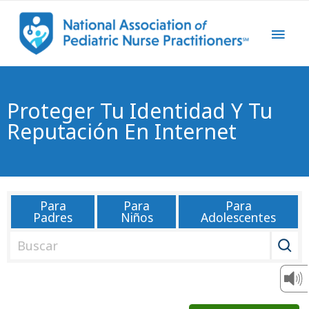
Proteger Tu Identidad Y Tu
Reputación En Internet
Para
Para
Para
Padres
Niños
Adolescentes
B
u
s
c