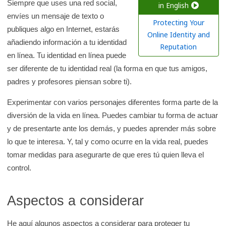
a
Siempre que uses una red social,
in English
envíes un mensaje de texto o
r
Protecting Your
publiques algo en Internet, estarás
e
Online Identity and
añadiendo información a tu identidad
n
Reputation
en línea. Tu identidad en línea puede
l
ser diferente de tu identidad real (la forma en que tus amigos,
a
padres y profesores piensan sobre ti).
b
i
Experimentar con varios personajes diferentes forma parte de la
b
diversión de la vida en línea. Puedes cambiar tu forma de actuar
l
y de presentarte ante los demás, y puedes aprender más sobre
i
lo que te interesa. Y, tal y como ocurre en la vida real, puedes
o
tomar medidas para asegurarte de que eres tú quien lleva el
t
control.
e
c
Aspectos a considerar
a
d
He aquí algunos aspectos a considerar para proteger tu