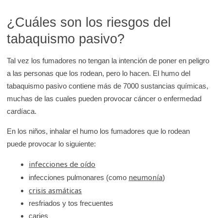
K
¿Cuáles son los riesgos del
i
d
tabaquismo pasivo?
s
H
Tal vez los fumadores no tengan la intención de poner en peligro
e
a las personas que los rodean, pero lo hacen. El humo del
a
tabaquismo pasivo contiene más de 7000 sustancias químicas,
l
muchas de las cuales pueden provocar cáncer o enfermedad
cardíaca.
t
h
En los niños, inhalar el humo los fumadores que lo rodean
puede provocar lo siguiente:
infecciones de oído
neumonía
infecciones pulmonares (como
)
crisis asmáticas
resfriados y tos frecuentes
caries