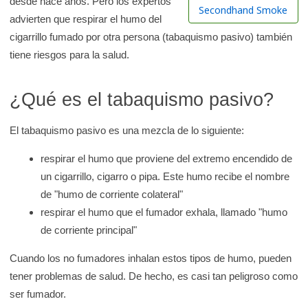
desde hace años. Pero los expertos
r
Secondhand Smoke
advierten que respirar el humo del
e
cigarrillo fumado por otra persona (tabaquismo pasivo) también
n
tiene riesgos para la salud.
l
a
b
¿Qué es el tabaquismo pasivo?
i
El tabaquismo pasivo es una mezcla de lo siguiente:
b
l
respirar el humo que proviene del extremo encendido de
i
un cigarrillo, cigarro o pipa. Este humo recibe el nombre
o
de "humo de corriente colateral"
t
respirar el humo que el fumador exhala, llamado "humo
e
de corriente principal"
c
Cuando los no fumadores inhalan estos tipos de humo, pueden
a
tener problemas de salud. De hecho, es casi tan peligroso como
d
ser fumador.
e