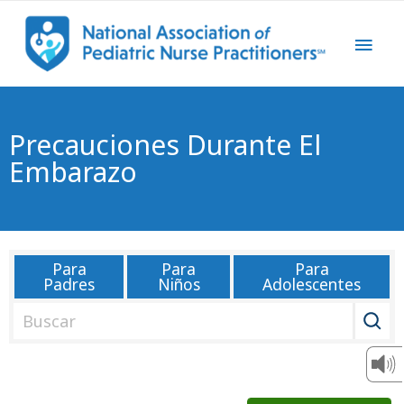
Precauciones Durante El
Embarazo
Para
Para
Para
Padres
Niños
Adolescentes
B
u
s
c