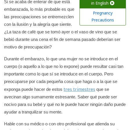
a
Si se acaba de enterar de que está
in English
embarazada, lo más probable es que
r
Pregnancy
las preocupaciones se entremezclen
e
Precautions
con la ilusión y la alegría que siente.
n
¿La taza de café que se tomó ayer o el vaso de vino que se
l
bebió durante una cena el fin de semana pasado deberían ser
a
motivo de preocupación?
b
i
Durante el embarazo, lo que una mujer no se introduce en el
b
cuerpo (o aquello a lo que no lo expone) puede resultar casi tan
l
importante como lo que sí se introduce en el cuerpo. Pero
i
preocuparse por cada pequeña cosa que haga o a la que se
o
tres trimestres
exponga puede hacer de estos
que se
t
avecinan algo sumamente estresante. Saber qué puede ser
e
nocivo para su bebé y qué no le puede hacer ningún daño puede
c
ayudar a tranquilizar su mente.
a
Hable con su médico o con otro profesional que atienda su
d