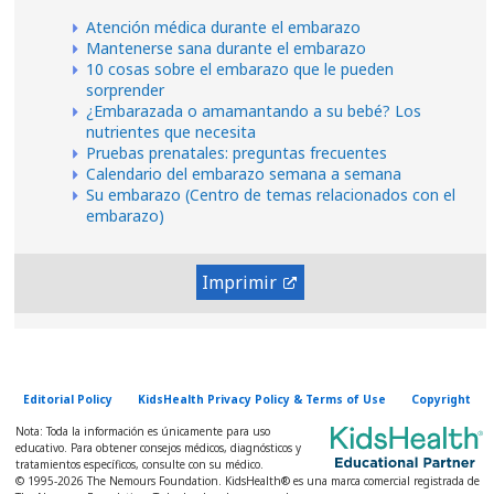
Atención médica durante el embarazo
Mantenerse sana durante el embarazo
10 cosas sobre el embarazo que le pueden
sorprender
¿Embarazada o amamantando a su bebé? Los
nutrientes que necesita
Pruebas prenatales: preguntas frecuentes
Calendario del embarazo semana a semana
Su embarazo (Centro de temas relacionados con el
embarazo)
Imprimir
Editorial Policy
KidsHealth Privacy Policy & Terms of Use
Copyright
Nota: Toda la información es únicamente para uso
educativo. Para obtener consejos médicos, diagnósticos y
tratamientos específicos, consulte con su médico.
© 1995-
2026 The Nemours Foundation. KidsHealth® es una marca comercial registrada de