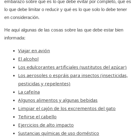
embarazo sobre qué es lo que debe evitar por completo, qué es
e
lo que debe limitar o reducir y qué es lo que solo lo debe tener
K
en consideración.
i
d
He aquí algunas de las cosas sobre las que debe estar bien
informada:
s
H
Viajar en avión
e
El alcohol
a
Los edulcorantes artificiales (sustitutos del azúcar)
l
Los aerosoles o espráis para insectos (insecticidas,
t
pesticidas y repelentes)
h
La cafeína
Algunos alimentos y algunas bebidas
Limpiar el cajón de los excrementos del gato
Teñirse el cabello
Ejercicios de alto impacto
Sustancias químicas de uso doméstico