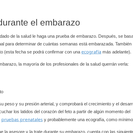
durante el embarazo
 cuidado de la salud le haga una prueba de embarazo. Después, se bas
strual para determinar de cuántas semanas está embarazada. También
ecografía
rto (esta fecha se podrá confirmar con una
más adelante).
mbarazo, la mayoría de los profesionales de la salud querrán verla:
to
su peso y su presión arterial, y comprobará el crecimiento y el desarr
har los latidos del corazón del feto a partir de algún momento del
pruebas prenatales
n
y probablemente una ecografía, como mínimo
e la asesore y la trate durante su embarazo, cuenta con las siguient