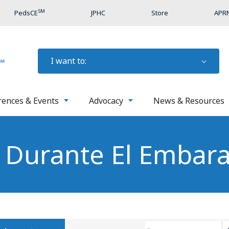
SM
PedsCE
JPHC
Store
APRN
I want to:
rences & Events
Advocacy
News & Resources
 Durante El Embar