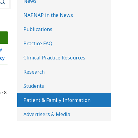
News
u
NAPNAP in the News
s
c
Publications
a
Practice FAQ
r
y
e
Clinical Practice Resources
cy
n
l
Research
a
Students
b
de 8
i
Patient & Family Information
b
Advertisers & Media
l
i
o