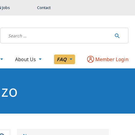
 Jobs
Contact
About Us
FAQ
Member Login
azo
B