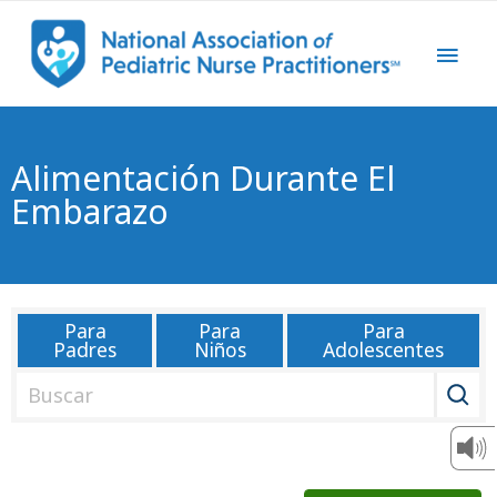
Alimentación Durante El
Embarazo
Para
Para
Para
Padres
Niños
Adolescentes
B
u
s
c