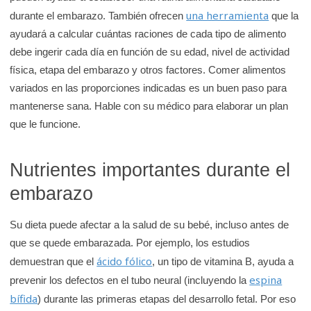
e
una herramienta
durante el embarazo. También ofrecen
que la
K
ayudará a calcular cuántas raciones de cada tipo de alimento
i
debe ingerir cada día en función de su edad, nivel de actividad
d
física, etapa del embarazo y otros factores. Comer alimentos
s
variados en las proporciones indicadas es un buen paso para
H
mantenerse sana. Hable con su médico para elaborar un plan
e
que le funcione.
a
l
Nutrientes importantes durante el
t
embarazo
h
Su dieta puede afectar a la salud de su bebé, incluso antes de
que se quede embarazada. Por ejemplo, los estudios
ácido fólico
demuestran que el
, un tipo de vitamina B, ayuda a
espina
prevenir los defectos en el tubo neural (incluyendo la
bífida
) durante las primeras etapas del desarrollo fetal. Por eso