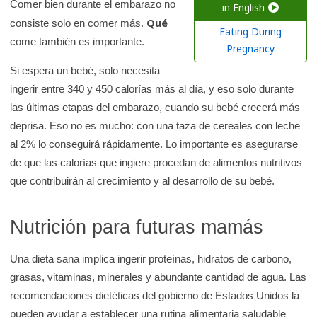
a
Comer bien durante el embarazo no
in English
Qué
r
consiste solo en comer más.
Eating During
come también es importante.
e
Pregnancy
n
Si espera un bebé, solo necesita
l
ingerir entre 340 y 450 calorías más al día, y eso solo durante
a
las últimas etapas del embarazo, cuando su bebé crecerá más
b
deprisa. Eso no es mucho: con una taza de cereales con leche
i
al 2% lo conseguirá rápidamente. Lo importante es asegurarse
b
de que las calorías que ingiere procedan de alimentos nutritivos
l
que contribuirán al crecimiento y al desarrollo de su bebé.
i
o
Nutrición para futuras mamás
t
e
Una dieta sana implica ingerir proteínas, hidratos de carbono,
c
grasas, vitaminas, minerales y abundante cantidad de agua. Las
a
recomendaciones dietéticas del gobierno de Estados Unidos la
d
pueden ayudar a establecer una rutina alimentaria saludable