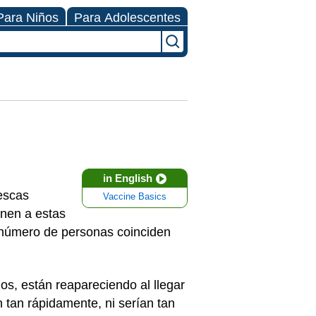
Para Niños
Para Adolescentes
in English
escas
Vaccine Basics
onen a estas
n número de personas coinciden
s, están reapareciendo al llegar
 tan rápidamente, ni serían tan