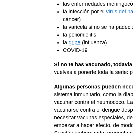
las enfermedades meningocóci
la infección por el
virus del 
cáncer)
la varicela si no se ha pade
la poliomielitis
la
gripe
(influenza)
COVID-19
Si no te has vacunado, todavía
vuelvas a ponerte toda la serie:
Algunas personas pueden neces
sistema inmunitario, como la diab
vacunar contra el neumococo. La
vacunarse contra el dengue desp
necesitar vacunas especiales, d
empezar a hacer efecto, de modo 
Si estás embarazada, pregunta a