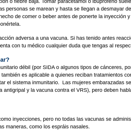
ción o fiebre baja. Tomar paracetamol o ibuprofeno sue
nas personas se marean y hasta se llegan a desmayar de
 hecho de comer o beber antes de ponerte la inyección y 
onértela.
eacción adversa a una vacuna. Si has tenido antes reacc
enta con tu médico cualquier duda que tengas al respec
nar?
nitario débil (por SIDA o algunos tipos de cánceres, po
 también es aplicable a quienes reciban tratamientos c
ar el sistema inmunitario. Las mujeres embarazadas se
 antigripal y la vacuna contra el VRS), pero deben habl
omo inyecciones, pero no todas las vacunas se administ
tras maneras, como los espráis nasales.