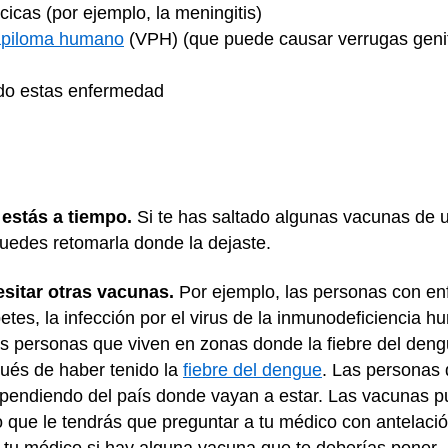
cas (por ejemplo, la meningitis)
papiloma humano
(VPH) (que puede causar verrugas genita
cido estas enfermedad
 estás a tiempo.
Si te has saltado algunas vacunas de 
 puedes retomarla donde la dejaste.
itar otras vacunas.
Por ejemplo, las personas con en
etes, la infección por el virus de la inmunodeficiencia 
s personas que viven en zonas donde la fiebre del deng
ués de haber tenido la
fiebre del dengue
. Las personas 
ependiendo del país donde vayan a estar. Las vacunas 
que le tendrás que preguntar a tu médico con antelació
 tu médico si hay alguna vacuna que te deberías poner.