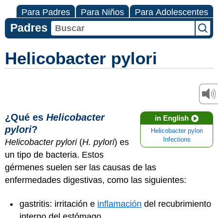
Para Padres
Para Niños
Para Adolescentes
Padres
Helicobacter pylori
¿Qué es
Helicobacter
in English
pylori
?
Helicobacter pylori
Infections
Helicobacter pylori
(
H. pylori
) es
un tipo de bacteria. Estos
gérmenes suelen ser las causas de las
enfermedades digestivas, como las siguientes:
gastritis: irritación e
inflamación
del recubrimiento
interno del estómago