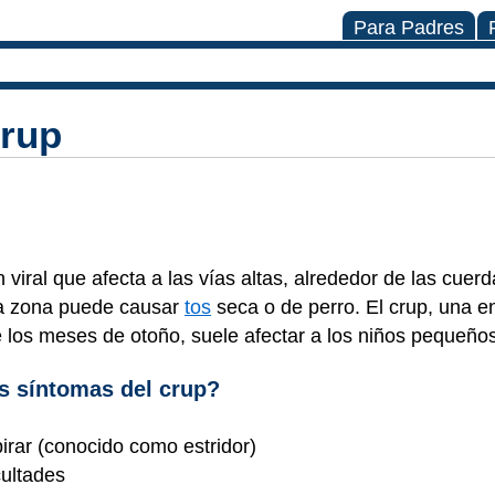
Para Padres
crup
 viral que afecta a las vías altas, alrededor de las cuer
sta zona puede causar
tos
seca o de perro. El crup, una 
los meses de otoño, suele afectar a los niños pequeños
os síntomas del crup?
pirar (conocido como estridor)
icultades