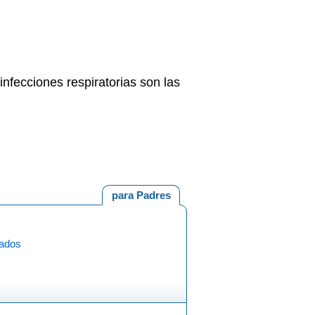
infecciones respiratorias son las
para Padres
iados