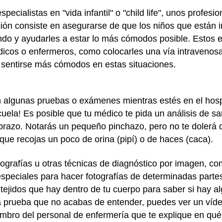
ecialistas en "vida infantil" o "child life", unos profesi
ción consiste en asegurarse de que los niños que están 
endo y ayudarles a estar lo más cómodos posible. Estos e
dicos o enfermeros, como colocarles una vía intravenosa 
 sentirse más cómodos en estas situaciones.
algunas pruebas o exámenes mientras estés en el hospit
ela! Es posible que tu médico te pida un análisis de san
brazo. Notarás un pequeño pinchazo, pero no te dolerá 
que recojas un poco de orina (pipí) o de haces (caca).
iografías u otras técnicas de diagnóstico por imagen, 
speciales para hacer fotografías de determinadas partes
tejidos que hay dentro de tu cuerpo para saber si hay a
a prueba que no acabas de entender, puedes ver un víde
embro del personal de enfermería que te explique en qué