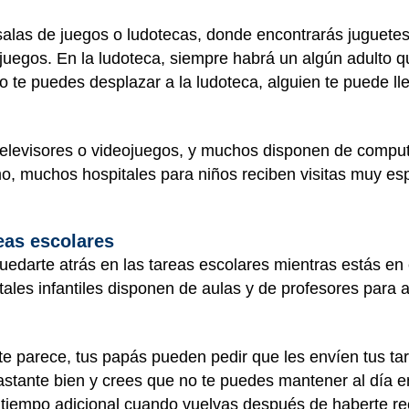
alas de juegos o ludotecas, donde encontrarás juguetes,
 juegos. En la ludoteca, siempre habrá un algún adulto 
no te puedes desplazar a la ludoteca, alguien te puede ll
televisores o videojuegos, y muchos disponen de comput
mo, muchos hospitales para niños reciben visitas muy e
reas escolares
quedarte atrás en las tareas escolares mientras estás en 
ales infantiles disponen de aulas y de profesores para 
i te parece, tus papás pueden pedir que les envíen tus ta
bastante bien y crees que no te puedes mantener al día en
n tiempo adicional cuando vuelvas después de haberte r