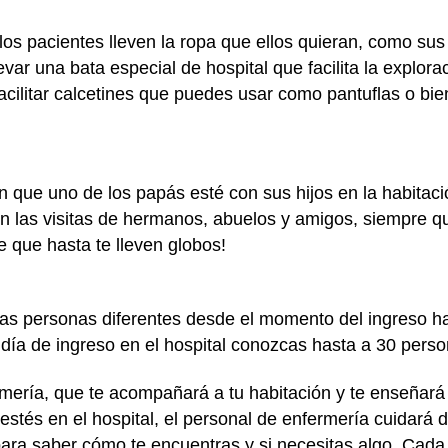
os pacientes lleven la ropa que ellos quieran, como sus
evar una bata especial de hospital que facilita la explora
facilitar calcetines que puedes usar como pantuflas o bie
n que uno de los papás esté con sus hijos en la habitación
en las visitas de hermanos, abuelos y amigos, siempre 
e que hasta te lleven globos!
as personas diferentes desde el momento del ingreso has
 día de ingreso en el hospital conozcas hasta a 30 perso
mería, que te acompañará a tu habitación y te enseñará 
stés en el hospital, el personal de enfermería cuidará 
 para saber cómo te encuentras y si necesitas algo. Cada