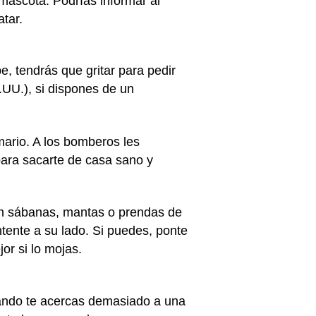
 mascota. Podrías informar al
atar.
, tendrás que gritar para pedir
UU.), si dispones de un
ario. A los bomberos les
para sacarte de casa sano y
con sábanas, mantas o prendas de
ntente a su lado. Si puedes, ponte
jor si lo mojas.
ando te acercas demasiado a una