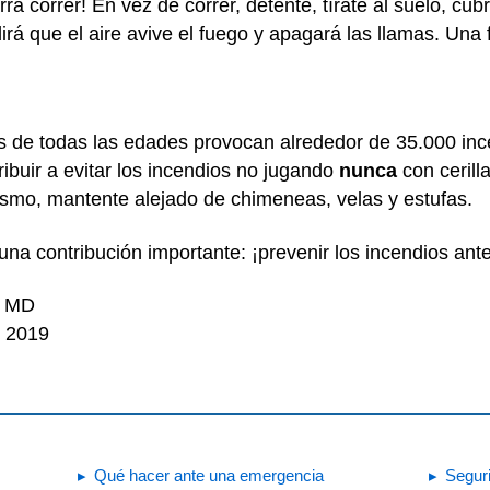
urra correr! En vez de correr, detente, tírate al suelo, cú
rá que el aire avive el fuego y apagará las llamas. Una f
 de todas las edades provocan alrededor de 35.000 inc
buir a evitar los incendios no jugando
nunca
con cerill
ismo, mantente alejado de chimeneas, velas y estufas.
una contribución importante: ¡prevenir los incendios an
, MD
e 2019
Qué hacer ante una emergencia
Seguri