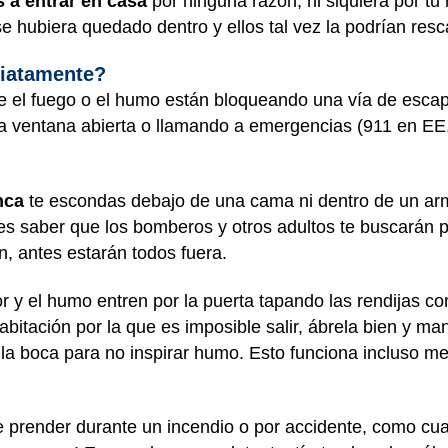
 a entrar en casa
por ninguna razón, ni siquiera por tu
e hubiera quedado dentro y ellos tal vez la podrían resc
diatamente?
ue el fuego o el humo están bloqueando una vía de escape
 ventana abierta o llamando a emergencias (911 en EE.
nca
te escondas debajo de una cama ni dentro de un arm
s saber que los bomberos y otros adultos te buscarán 
n, antes estarán todos fuera.
lor y el humo entren por la puerta tapando las rendijas 
habitación por la que es imposible salir, ábrela bien y ma
e la boca para no inspirar humo. Esto funciona incluso me
 prender durante un incendio o por accidente, como cu