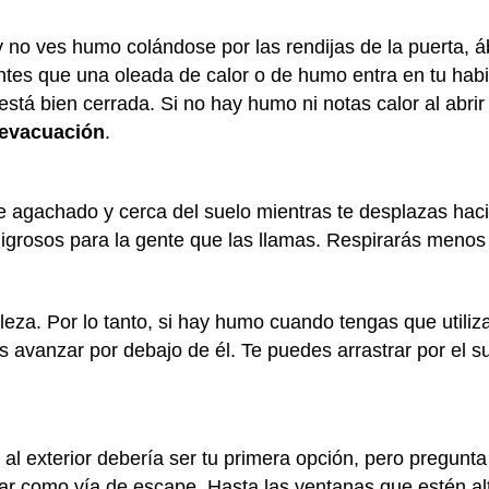
 y no ves humo colándose por las rendijas de la puerta,
ientes que una oleada de calor o de humo entra en tu habit
tá bien cerrada. Si no hay humo ni notas calor al abrir
e evacuación
.
 agachado y cerca del suelo mientras te desplazas hacia 
ligrosos para la gente que las llamas. Respirarás menos
leza. Por lo tanto, si hay humo cuando tengas que utiliza
s avanzar por debajo de él. Te puedes arrastrar por el s
al exterior debería ser tu primera opción, pero pregunt
zar como vía de escape. Hasta las ventanas que estén al