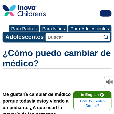
Para Padres
Para Niños
Para Adolescentes
Adolescentes
¿Cómo puedo cambiar de
médico?
Me gustaría cambiar de médico
in English
porque todavía estoy viendo a
How Do I Switch
Doctors?
un pediatra. ¿A qué edad la