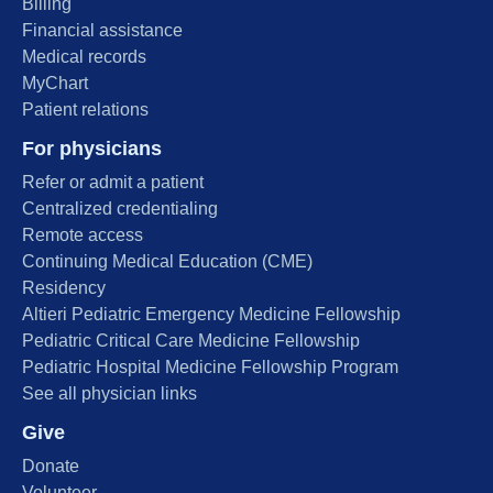
Billing
Financial assistance
Medical records
MyChart
Patient relations
For physicians
Refer or admit a patient
Centralized credentialing
Remote access
Continuing Medical Education (CME)
Residency
Altieri Pediatric Emergency Medicine Fellowship
Pediatric Critical Care Medicine Fellowship
Pediatric Hospital Medicine Fellowship Program
See all physician links
Give
Donate
Volunteer