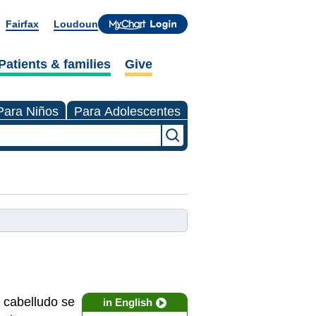
Fairfax
Loudoun
Patients & families
Give
Para Niños
Para Adolescentes
o cabelludo se
in English