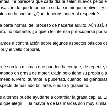
ntes. Te parecerá que cada día te salen nuevos pelos e
sensación de que te pones a sudar sin ningún motivo —y t
tes no lo hacían. ¿Qué deberías hacer al respecto?
 parte normal del proceso de hacerse adulto. Aún así, 
o, no obstante, ¿a quién le interesa preocuparse por si 
ntamos a continuación sobre algunos aspectos básicos d
or y el vello corporal.
né son las mismas que pueden hacer que, de repente, t
apado en grasa de motor. Cada pelo tiene su propia gl
ermeable. Pero, durante la pubertad, cuando las glándu
specto demasiado brillante, oleoso y grasiento.
ías alternos puede ayudarte a controlar la grasa capilar. 
s que elegir — la mayoría de las marcas son muy simila