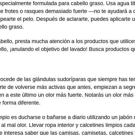
specialmente formulada para cabello graso. Usa agua t
 frotes o rasques demasiado fuerte —no te ayudará a d
tropearte el pelo. Después de aclararte, puedes aplicarte
llo graso.
bello, presta mucha atención a los productos que utilice
lo, ¡anulando el objetivo del lavado! Busca productos qu
procede de las glándulas sudoríparas que siempre has ten
arte de volverse más activas que antes, empiezan a segre
n a este último un olor más fuerte. Notarás un olor más f
e forma diferente.
io es ducharse o bañarse a diario utilizando un jabón n
al mal olor. Llevar ropa interior y calcetines limpios ca
te interesa saber que las camisas, camisetas, calcetines 