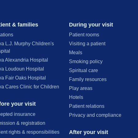
ient & families
During your visit
ations
Patient rooms
va L.J. Murphy Children's
Visiting a patient
pital
Meals
va Alexandria Hospital
Smoking policy
va Loudoun Hospital
Spiritual care
va Fair Oaks Hospital
Family resources
va Cares Clinic for Children
Play areas
Hotels
ore your visit
Patient relations
epted insurance
Privacy and compliance
ission & registration
After your visit
ient rights & responsibilities