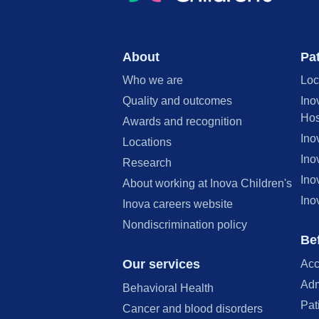
About
Pat
Who we are
Loc
Quality and outcomes
Ino
Hos
Awards and recognition
Ino
Locations
Ino
Research
Ino
About working at Inova Children's
Ino
Inova careers website
Nondiscrimination policy
Bef
Our services
Acc
Adm
Behavioral Health
Pat
Cancer and blood disorders