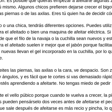
n. Es posible que quieras empezar a afeitarte algunas z
ú mismo. Algunos chicos prefieren dejarse crecer el bigo
las piernas o de las axilas. Eres tú quien ha de decidir
co o una chica, tendrás diferentes opciones. Puedes utili
a el afeitado o bien una maquina de afeitar eléctrica. Si
de que el filo de la navaja o la cuchilla sean nuevos y es
 el afeitado suelen ir mejor que el jabón porque facilitan
 nuevas llevan el gel incorporado en la cuchilla, por lo 
e.
ites las piernas, las axilas o la cara, ve despacio. Son
ángulos, y es fácil que te cortes si vas demasiado ráp
tés aprendiendo a afeitarte. No tengas miedo de pedir 
e el vello púbico porque cuando te vuelva a crecer, la piel
s pueden pensárselo dos veces antes de afeitarse el pech
que sale después de afeitarse es más recio y pincha, lo q