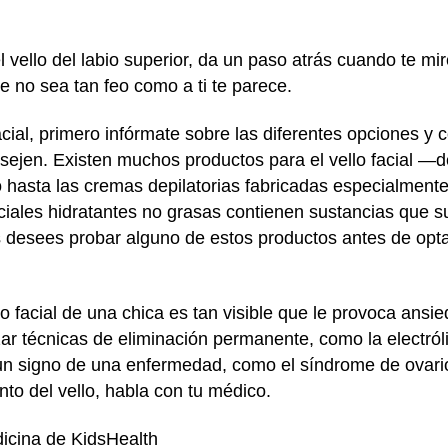
 vello del labio superior, da un paso atrás cuando te mir
 no sea tan feo como a ti te parece.
acial, primero infórmate sobre las diferentes opciones y 
ejen. Existen muchos productos para el vello facial —d
o hasta las cremas depilatorias fabricadas especialmente 
ales hidratantes no grasas contienen sustancias que suav
 desees probar alguno de estos productos antes de optar
o facial de una chica es tan visible que le provoca ansi
lizar técnicas de eliminación permanente, como la electró
un signo de una enfermedad, como el síndrome de ovario 
to del vello, habla con tu médico.
icina de KidsHealth