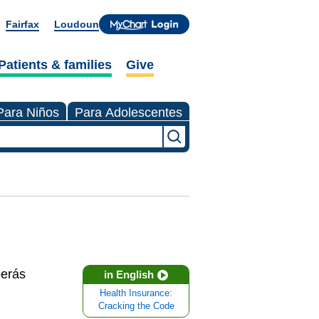
Fairfax
Loudoun
Patients & families
Give
Para Niños
Para Adolescentes
berás
in English
Health Insurance:
Cracking the Code