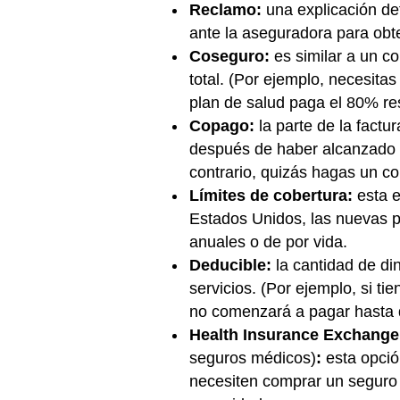
Reclamo:
una explicación de
ante la aseguradora para obt
Coseguro:
es similar a un co
total. (Por ejemplo, necesita
plan de salud paga el 80% res
Copago:
la parte de la fact
después de haber alcanzado tu
contrario, quizás hagas un c
Límites de cobertura:
esta e
Estados Unidos, las nuevas pó
anuales o de por vida.
Deducible:
la cantidad de di
servicios. (Por ejemplo, si t
no comenzará a pagar hasta q
Health Insurance Exchang
seguros médicos)
:
esta opci
necesiten comprar un seguro 