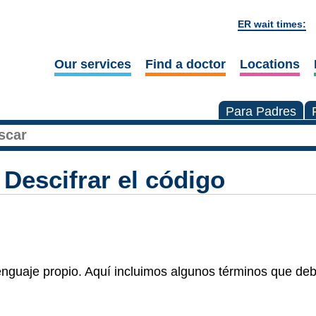
ER wait times:
Our services
Find a doctor
Locations
Para Padres
Descifrar el código
enguaje propio. Aquí incluimos algunos términos que de