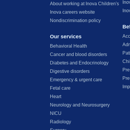
Ino
About working at Inova Children's
Ino
Inova careers website
Nondiscrimination policy
Bef
Our services
Acc
Adm
Behavioral Health
Pat
Cancer and blood disorders
Chi
Diabetes and Endocrinology
Pre
Digestive disorders
Pre
Emergency & urgent care
Imp
Fetal care
Heart
Neurology and Neurosurgery
NICU
Radiology