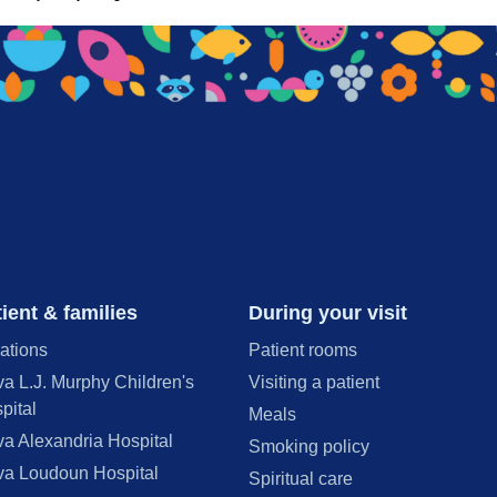
ient & families
During your visit
ations
Patient rooms
va L.J. Murphy Children's
Visiting a patient
pital
Meals
va Alexandria Hospital
Smoking policy
va Loudoun Hospital
Spiritual care