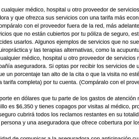
cualquier médico, hospital u otro proveedor de servici
adora y que ofrezca sus servicios con una tarifa más ec
ompáralo con el proveedor fuera de la red, más adelante
icios que no están cubiertos por tu póliza de seguro, es
cides usarlos. Algunos ejemplos de servicios que no suel
quiropráctica y las terapias alternativas, como la acupuntu
ualquier médico, hospital u otro proveedor de servicio
pañía aseguradora. Si optas por recibir los servicios de 
 un porcentaje tan alto de la cita o que la visita no est
la tarifa completa) por tu cuenta. (Compáralo con el pro
mporte en dólares que tu parte de los gastos de atención
sillo es $6,350 y tienes copagos por visitas al médico, 
eguro cubrirá todos los reclamos restantes en su totalid
a persona y una aseguradora que ofrece cobertura por lo
sidad de comunicar a la aseguradora con anticipación cu