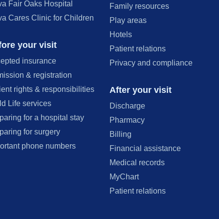
va Fair Oaks Hospital
Family resources
va Cares Clinic for Children
Play areas
Hotels
ore your visit
Patient relations
epted insurance
Privacy and compliance
ission & registration
After your visit
ient rights & responsibilities
ld Life services
Discharge
paring for a hospital stay
Pharmacy
paring for surgery
Billing
ortant phone numbers
Financial assistance
Medical records
MyChart
Patient relations