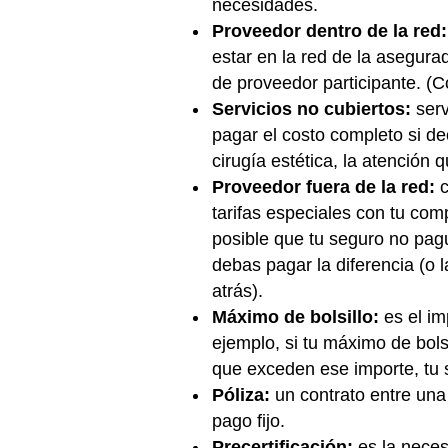
necesidades.
Proveedor dentro de la red:
estar en la red de la asegur
de proveedor participante. (C
Servicios no cubiertos:
serv
pagar el costo completo si de
cirugía estética, la atención 
Proveedor fuera de la red:
c
tarifas especiales con tu com
posible que tu seguro no pague
debas pagar la diferencia (o 
atrás).
Máximo de bolsillo:
es el i
ejemplo, si tu máximo de bol
que exceden ese importe, tu s
Póliza:
un contrato entre un
pago fijo.
Precertificación:
es la nece