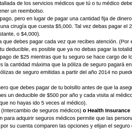
tallada de los servicios médicos que tú o tu médico deb
ener un reembolso.
pago, pero en lugar de pagar una cantidad fija de diner
s una cirugía que cuesta $5,000. Tal vez debas pagar el 
tante, o $4,000).
ura que debes pagar cada vez que recibes atención. (Por
 deducible, es posible que ya no debas pagar la totalida
opago de $25 mientras que tu seguro se hace cargo de l
s la cantidad máxima que la póliza de seguro pagará en 
lizas de seguro emitidas a partir del año 2014 no puede
nero que debes pagar de tu bolsillo antes de que la ase
ienes un deducible de $500 por año y cada visita al médi
ue no hayas ido 5 veces al médico).
e
(Intercambio de seguros médicos)
o Health Insurance
ón para adquirir seguros médicos permite que las perso
por su cuenta comparen las opciones y elijan el seguro