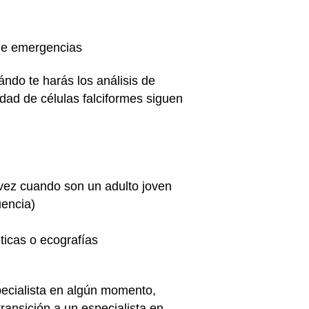
a de emergencias
ndo te harás los análisis de
edad de células falciformes siguen
vez cuando son un adulto joven
uencia)
icas o ecografías
pecialista en algún momento,
ansición a un especialista en