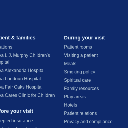
ient & families
During your visit
ations
Patient rooms
va L.J. Murphy Children's
Visiting a patient
pital
Meals
va Alexandria Hospital
Smoking policy
va Loudoun Hospital
Spiritual care
va Fair Oaks Hospital
Family resources
va Cares Clinic for Children
Play areas
Hotels
ore your visit
Patient relations
epted insurance
Privacy and compliance