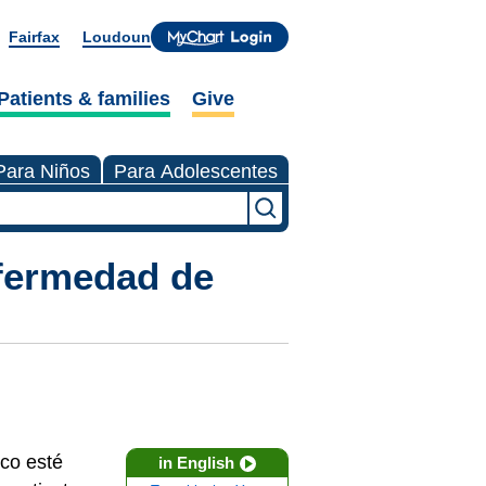
Fairfax
Loudoun
Patients & families
Give
Para Niños
Para Adolescentes
nfermedad de
ico esté
in English