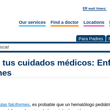
ER wait times:
Our services
Find a doctor
Locations
Para Padres
n tus cuidados médicos: E
mes
las falciformes
, es probable que un hematólogo pediátr