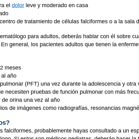
ra el
dolor
leve y moderado en casa
tado
n centro de tratamiento de células falciformes o a la sal
matólogo para adultos, deberás hablar con él sobre cuá
 En general, los pacientes adultos que tienen la enferm
12 meses
 al año
pulmonar (PFT) una vez durante la adolescencia y otra 
que necesiten pruebas de función pulmonar con más frec
 de orina una vez al año
ios de imágenes como radiografías, resonancias magnét
cos?
as falciformes, probablemente hayas consultado a un es
go. Si estos son médicos pediatras, deberán hacer la tr