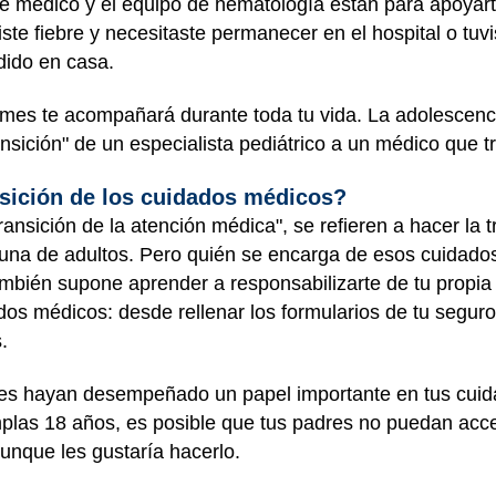
e médico y el equipo de hematología están para apoyarte
iste fiebre y necesitaste permanecer en el hospital o tuvi
dido en casa.
ormes te acompañará durante toda tu vida. La adolesce
nsición" de un especialista pediátrico a un médico que tr
ansición de los cuidados médicos?
nsición de la atención médica", se refieren a hacer la 
 una de adultos. Pero quién se encarga de esos cuidado
también supone aprender a responsabilizarte de tu propia
dos médicos: desde rellenar los formularios de tu segur
.
es hayan desempeñado un papel importante en tus cuid
plas 18 años, es posible que tus padres no puedan acc
aunque les gustaría hacerlo.