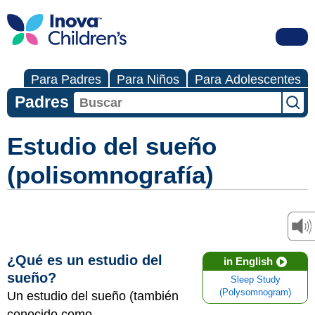
Para Padres
Para Niños
Para Adolescentes
Padres
Estudio del sueño
(polisomnografía)
¿Qué es un estudio del
in English
sueño?
Sleep Study
(Polysomnogram)
Un estudio del sueño (también
conocido como