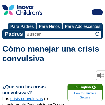
Para Padres
Para Niños
Para Adolescentes
Padres
Cómo manejar una crisis
convulsiva
¿Qué son las crisis
in English
convulsivas?
How to Handle a
Seizure
Las
crisis convulsivas
(o
simplemente "convulsiones") son