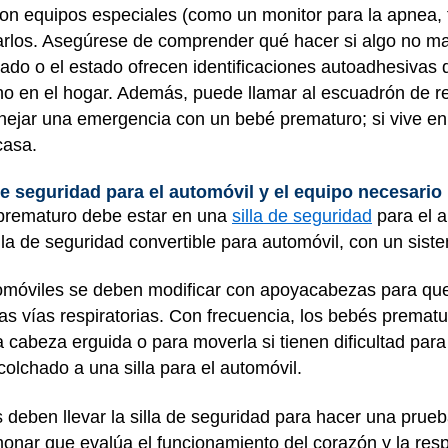
con equipos especiales (como un monitor para la apnea
sarlos. Asegúrese de comprender qué hacer si algo no m
do o el estado ofrecen identificaciones autoadhesivas 
no en el hogar. Además, puede llamar al escuadrón de r
ejar una emergencia con un bebé prematuro; si vive en
casa.
de seguridad para el automóvil y el equipo necesario 
 prematuro debe estar en una
silla de seguridad
para el a
lla de seguridad convertible para automóvil, con un sist
utomóviles se deben modificar con apoyacabezas para qu
s vías respiratorias. Con frecuencia, los bebés prematu
cabeza erguida o para moverla si tienen dificultad para 
olchado a una silla para el automóvil.
deben llevar la silla de seguridad para hacer una prueba
onar que evalúa el funcionamiento del corazón y la resp