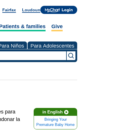
Fairfax
Loudoun
Patients & families
Give
Para Niños
Para Adolescentes
es para
in English
andonar la
Bringing Your
Premature Baby Home