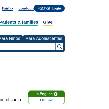
Fairfax
Loudoun
Patients & families
Give
Para Niños
Para Adolescentes
in English
on el suelo.
Flat Feet