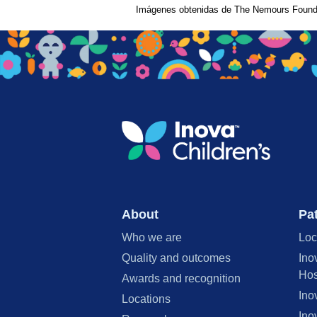
Imágenes obtenidas de The Nemours Founda
About
Pat
Who we are
Loc
Quality and outcomes
Ino
Hos
Awards and recognition
Ino
Locations
Ino