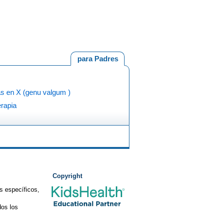
para Padres
as en X (genu valgum )
erapia
Copyright
s específicos,
os los