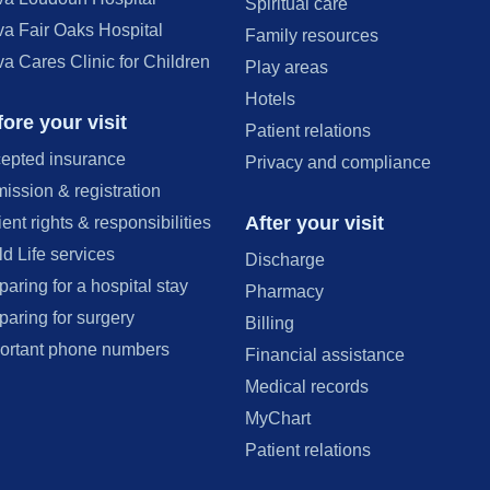
Spiritual care
va Fair Oaks Hospital
Family resources
va Cares Clinic for Children
Play areas
Hotels
ore your visit
Patient relations
epted insurance
Privacy and compliance
ission & registration
After your visit
ient rights & responsibilities
ld Life services
Discharge
paring for a hospital stay
Pharmacy
paring for surgery
Billing
ortant phone numbers
Financial assistance
Medical records
MyChart
Patient relations