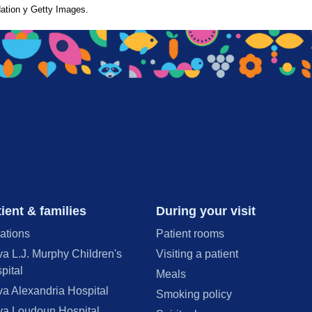
tion y Getty Images.
ient & families
During your visit
ations
Patient rooms
va L.J. Murphy Children's
Visiting a patient
pital
Meals
va Alexandria Hospital
Smoking policy
va Loudoun Hospital