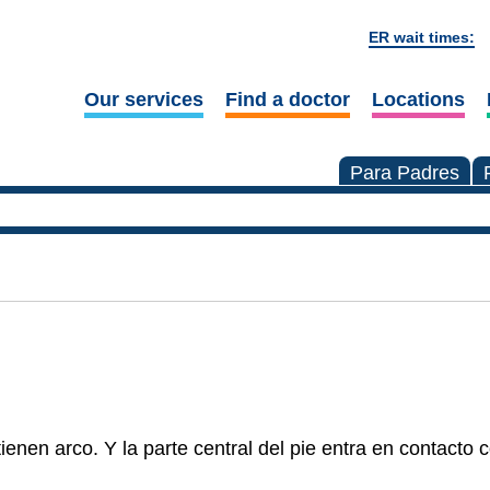
ER wait times:
Our services
Find a doctor
Locations
Para Padres
enen arco. Y la parte central del pie entra en contacto c