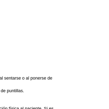
al sentarse o al ponerse de
e puntillas.
ón física al paciente. Si es