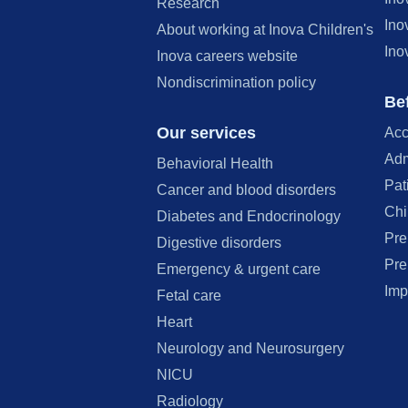
Research
Ino
About working at Inova Children's
Ino
Inova careers website
Nondiscrimination policy
Bef
Our services
Acc
Adm
Behavioral Health
Pat
Cancer and blood disorders
Chi
Diabetes and Endocrinology
Pre
Digestive disorders
Pre
Emergency & urgent care
Imp
Fetal care
Heart
Neurology and Neurosurgery
NICU
Radiology